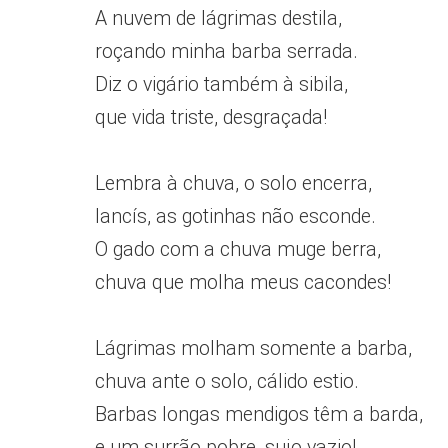
A nuvem de lágrimas destila,
roçando minha barba serrada.
Diz o vigário também à sibila,
que vida triste, desgraçada!
Lembra à chuva, o solo encerra,
lancís, as gotinhas não esconde.
O gado com a chuva muge berra,
chuva que molha meus cacondes!
Lágrimas molham somente a barba,
chuva ante o solo, cálido estio.
Barbas longas mendigos têm a barda,
e um surrão pobre, sujo vazio!