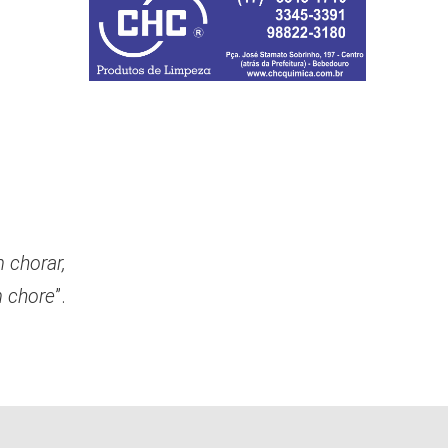
 chorar,
m chore
”.